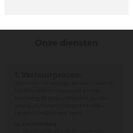
Onze diensten
1. Verhuurproces:
Wij nemen het volledige verhuurproces uit
handen – van introductie tot en met
huurinning. Zo bent u verzekerd van een
soepel, professioneel traject waarbij u
nergens omkijken naar heeft.
Kennismaking
Een persoonlijk gesprek om uw wensen