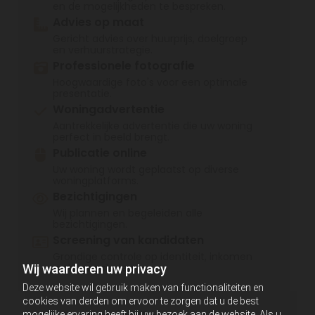
en de mogelijkheden te bespreken.
Advies op maat
Gericht advies over huurprijs, doelgroep
en verhuurstrategie.
Professionele fotografie
Hoogwaardige foto's voor een optimale
presentatie.
Woningadvertentie
Aantrekkelijke advertentie die uw woning
perfect in beeld brengt.
Publicatie online
Uw woning wordt geplaatst op diverse
woningplatforms.
Bezichtigingen
Wij plannen en begeleiden alle
bezichtigingen.
Screening van kandidaten
Grondige controle op identiteit, inkomen
en huurverleden.
Wij waarderen uw privacy
Deze website wil gebruik maken van functionaliteiten en
cookies van derden om ervoor te zorgen dat u de best
mogelijke ervaring heeft bij uw bezoek aan de website. Als u