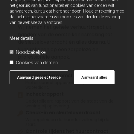
2. Het gehele
het gebruik van functionaliteit en cookies van derden wilt
verhuurtraject uit
aanvaarden, kunt u dat hieronder doen. Houd er rekening mee
handen:
dat het niet aanvaarden van cookies van derden de ervaring
van de website zal verstoren.
Wij nemen het gehele verhuurtraject uit
handen: van de eerste kennismaking tot
Meer details
de sleuteloverdracht én alles daarna. U
kunt rekenen op een zorgeloze en
Noodzakelijke
professionele aanpak.
Cookies van derden
Huurovereenkomst opstellen
Aanvaard geselecteerde
Aanvaard alles
Professioneel opgesteld en juridisch
waterdicht.
Incheckrapport
Gedetailleerd rapport van de staat van de
woning bij oplevering.
Check-in en sleuteloverdracht
Wij begeleiden de huurder volledig bij de
start.
Controle tijdens het huurcontract