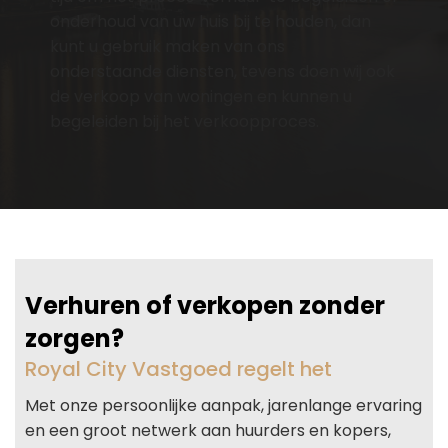
onderhoud van uw huis bij te houden, dan
kunt u gebruik maken van ons
onderstaande diensten, tevens doen wij ook
de verkoop van woningen en kunnen u
begeleiden bij het verkoopproces.
Verhuren of verkopen zonder
zorgen?
Royal City Vastgoed regelt het
Met onze persoonlijke aanpak, jarenlange ervaring
en een groot netwerk aan huurders en kopers,