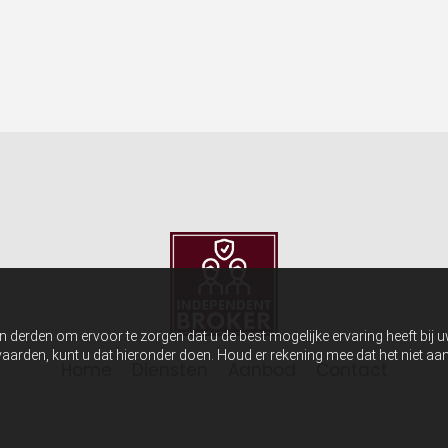
n derden om ervoor te zorgen dat u de best mogelijke ervaring heeft bij 
anvaarden, kunt u dat hieronder doen. Houd er rekening mee dat het niet 
Home
Diensten
Aanbod
Contact