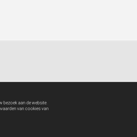
uw bezoek aan de website.
aanvaarden van cookies van