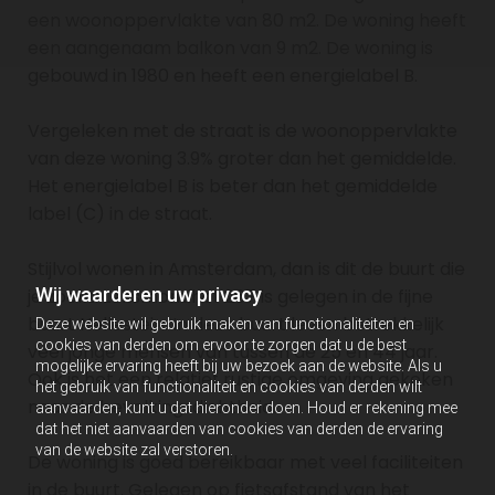
een woonoppervlakte van 80 m2. De woning heeft
een aangenaam balkon van 9 m2. De woning is
gebouwd in 1980 en heeft een energielabel B.
Vergeleken met de straat is de woonoppervlakte
van deze woning 3.9% groter dan het gemiddelde.
Het energielabel B is beter dan het gemiddelde
label (C) in de straat.
Stijlvol wonen in Amsterdam, dan is dit de buurt die
Wij waarderen uw privacy
je zoekt. Leksmondhof 267 is gelegen in de fijne
buurt Nellestein. In deze buurt leven betrekkelijk
Deze website wil gebruik maken van functionaliteiten en
cookies van derden om ervoor te zorgen dat u de best
veel jonge mensen van tussen de 25 en 44 jaar.
mogelijke ervaring heeft bij uw bezoek aan de website. Als u
Ook is het een relatief rustige omgeving gekeken
het gebruik van functionaliteit en cookies van derden wilt
naar de bevolkingsdichtheid.
aanvaarden, kunt u dat hieronder doen. Houd er rekening mee
dat het niet aanvaarden van cookies van derden de ervaring
van de website zal verstoren.
De woning is goed bereikbaar met veel faciliteiten
in de buurt. Gelegen op fietsafstand van het