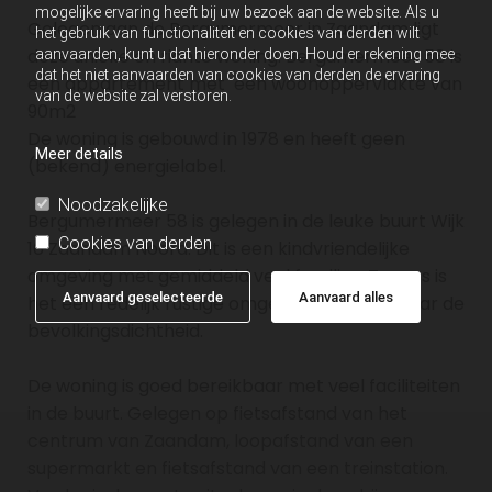
mogelijke ervaring heeft bij uw bezoek aan de website. Als u
Gelegen aan de Bergumermeer in Zaandam ligt
het gebruik van functionaliteit en cookies van derden wilt
deze unieke en riante woning. Bergumermeer 58 is
aanvaarden, kunt u dat hieronder doen. Houd er rekening mee
dat het niet aanvaarden van cookies van derden de ervaring
een appartement met een woonoppervlakte van
van de website zal verstoren.
90m2
De woning is gebouwd in 1978 en heeft geen
Meer details
(bekend) energielabel.
Noodzakelijke
Bergumermeer 58 is gelegen in de leuke buurt Wijk
Cookies van derden
16 Zaandam Noord. Dit is een kindvriendelijke
omgeving met gemiddeld veel families. Tevens is
Aanvaard geselecteerde
Aanvaard alles
het een redelijk rustige omgeving gekeken naar de
bevolkingsdichtheid.
De woning is goed bereikbaar met veel faciliteiten
in de buurt. Gelegen op fietsafstand van het
centrum van Zaandam, loopafstand van een
supermarkt en fietsafstand van een treinstation.