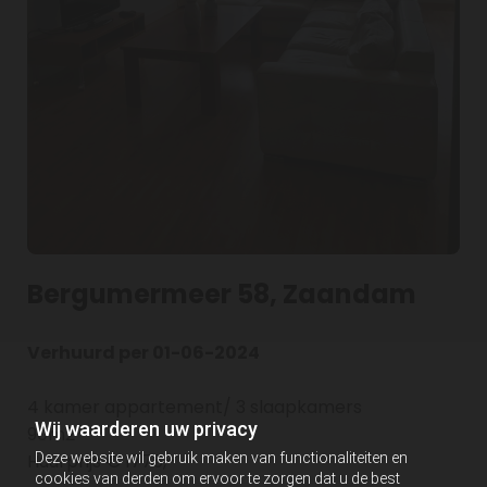
Bergumermeer 58, Zaandam
Verhuurd per 01-06-2024
4 kamer appartement/ 3 slaapkamers
Wij waarderen uw privacy
90m2
Deze website wil gebruik maken van functionaliteiten en
Huurprijs € 1775,-
cookies van derden om ervoor te zorgen dat u de best